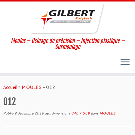
Moules – Usinage de précision – Injection plastique –
Surmoulage
Passer
au
Accueil
»
MOULES
»
012
contenu
012
Publié
9 décembre 2016
aux dimensions
846 × 589
dans
MOULES
.