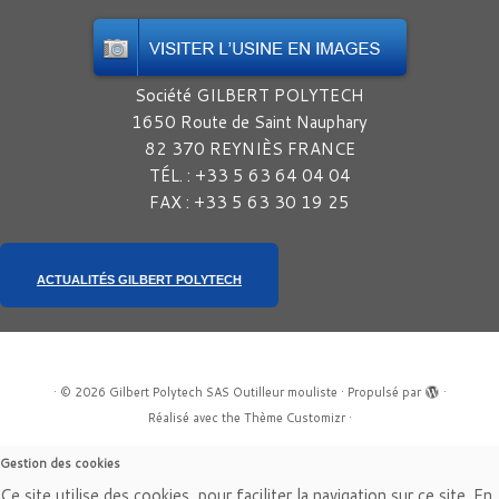
Société GILBERT POLYTECH
1650 Route de Saint Nauphary
82 370 REYNIÈS FRANCE
TÉL. : +33 5 63 64 04 04
FAX : +33 5 63 30 19 25
ACTUALITÉS GILBERT POLYTECH
·
© 2026
Gilbert Polytech SAS Outilleur mouliste
·
Propulsé par
·
Réalisé avec the
Thème Customizr
·
Gestion des cookies
Ce site utilise des cookies, pour faciliter la navigation sur ce site. En