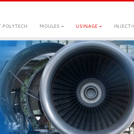
T POLYTECH
MOULES
USINAGE
INJECT