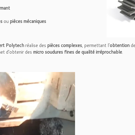
ormant
es
ou
pièces mécaniques
ert Polytech
réalise des
pièces complexes
, permettant l’
obtention
d
met d’obtenir des
micro soudures fines de qualité irréprochable
.