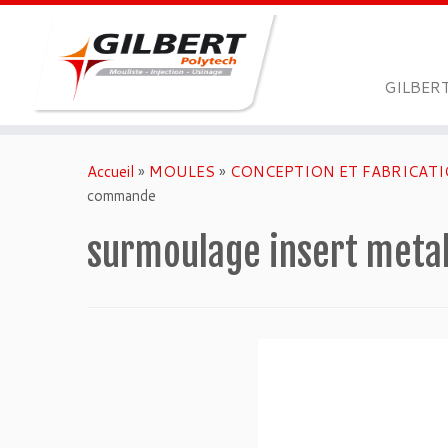
GILBER
Passer
au
Accueil
»
MOULES
»
CONCEPTION ET FABRICATI
contenu
commande
surmoulage insert metal