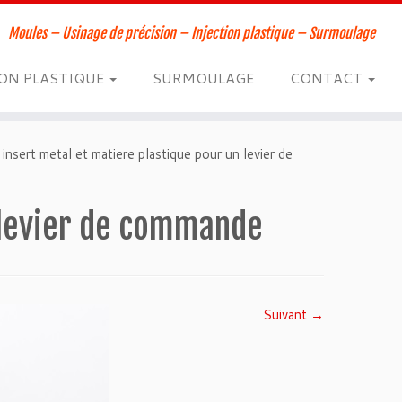
Moules – Usinage de précision – Injection plastique – Surmoulage
ION PLASTIQUE
SURMOULAGE
CONTACT
insert metal et matiere plastique pour un levier de
 levier de commande
Suivant →