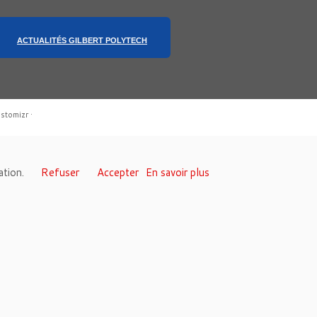
ACTUALITÉS GILBERT POLYTECH
stomizr
·
sation.
Refuser
Accepter
En savoir plus