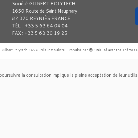
Société GILBERT POLYTECH
1650 Route de Saint Nauphary
82 370 REYNIÈS FRANCE
TÉL. : +33 5 63 64 04 04
FAX : +33 5 63 30 19 25
6
Gilbert Polytech SAS Outilleur mouliste
·
Propulsé par
·
Réalisé avec the
Thème Cu
n poursuivre la consultation implique la pleine acceptation de leur utili