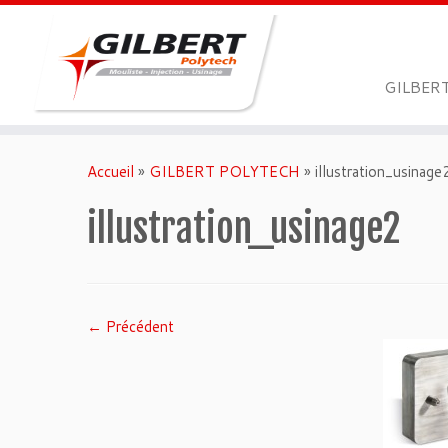
GILBER
Passer
au
Accueil
»
GILBERT POLYTECH
»
illustration_usinage
contenu
illustration_usinage2
← Précédent