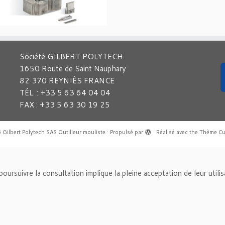
Société GILBERT POLYTECH
1650 Route de Saint Nauphary
82 370 REYNIÈS FRANCE
TÉL. : +33 5 63 64 04 04
FAX : +33 5 63 30 19 25
6
Gilbert Polytech SAS Outilleur mouliste
·
Propulsé par
·
Réalisé avec the
Thème Cu
n poursuivre la consultation implique la pleine acceptation de leur utili