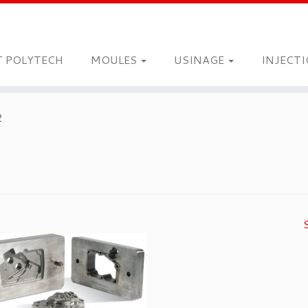
T POLYTECH
MOULES
USINAGE
INJECT
2