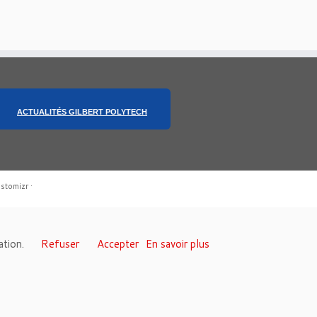
ACTUALITÉS GILBERT POLYTECH
stomizr
·
sation.
Refuser
Accepter
En savoir plus