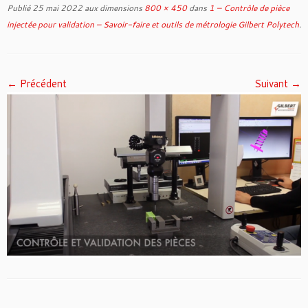
Publié
25 mai 2022
aux dimensions
800 × 450
dans
1 – Contrôle de pièce
injectée pour validation – Savoir-faire et outils de métrologie Gilbert Polytech
.
← Précédent
Suivant →