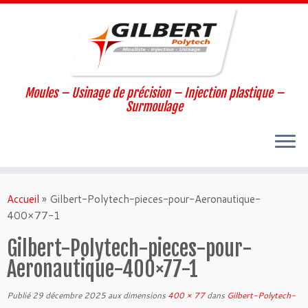
Moules – Usinage de précision – Injection plastique –
Surmoulage
Passer
au
Accueil
»
Gilbert-Polytech-pieces-pour-Aeronautique-
contenu
400×77-1
Gilbert-Polytech-pieces-pour-
Aeronautique-400×77-1
Publié
29 décembre 2025
aux dimensions
400 × 77
dans
Gilbert-Polytech-