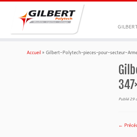
GILBER
Passer
au
Accueil
»
Gilbert-Polytech-pieces-pour-secteur-A
contenu
Gil
347
Publié
29 
← Précé