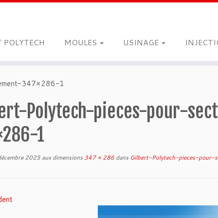
T POLYTECH
MOULES
USINAGE
INJECT
rmement-347×286-1
bert-Polytech-pieces-pour-se
×286-1
décembre 2025
aux dimensions
347 × 286
dans
Gilbert-Polytech-pieces-pour
dent