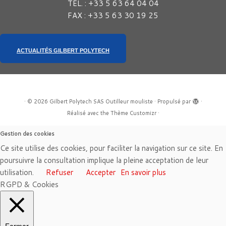
TÉL. : +33 5 63 64 04 04
FAX : +33 5 63 30 19 25
ACTUALITÉS GILBERT POLYTECH
·
© 2026
Gilbert Polytech SAS Outilleur mouliste
·
Propulsé par
·
Réalisé avec the
Thème Customizr
·
Gestion des cookies
Ce site utilise des cookies, pour faciliter la navigation sur ce site. En
poursuivre la consultation implique la pleine acceptation de leur
utilisation.
Refuser
Accepter
En savoir plus
RGPD & Cookies
Fermer