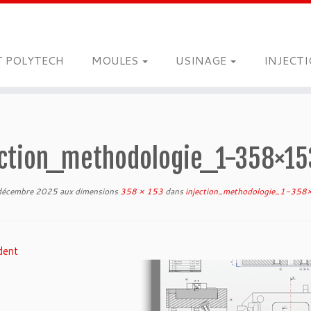
T POLYTECH
MOULES
USINAGE
INJECT
ection_methodologie_1-358×15
décembre 2025
aux dimensions
358 × 153
dans
injection_methodologie_1-35
dent