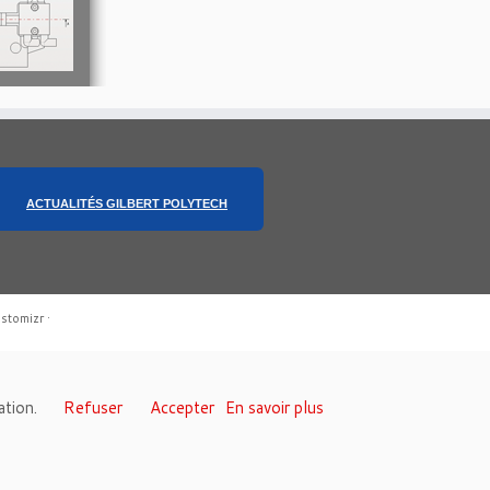
ACTUALITÉS GILBERT POLYTECH
stomizr
·
sation.
Refuser
Accepter
En savoir plus