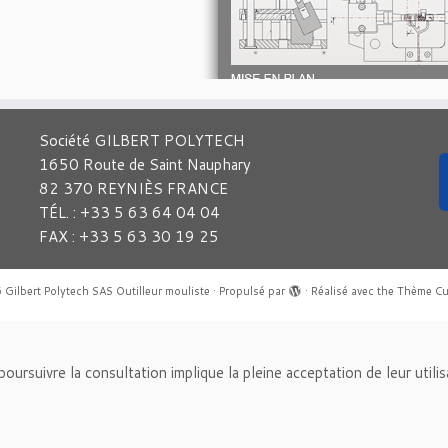
Société GILBERT POLYTECH
1650 Route de Saint Nauphary
82 370 REYNIÈS FRANCE
TÉL. : +33 5 63 64 04 04
FAX : +33 5 63 30 19 25
6
Gilbert Polytech SAS Outilleur mouliste
·
Propulsé par
·
Réalisé avec the
Thème Cu
n poursuivre la consultation implique la pleine acceptation de leur utili