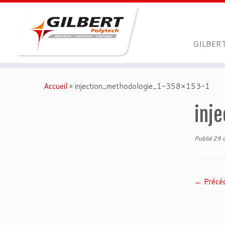
GILBER
Passer
au
Accueil
»
injection_methodologie_1-358×153-1
contenu
inj
Publié
29 
← Précé