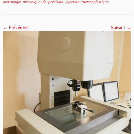
metrologie_mecanique-de-precision_injection-thermoplastique
.
← Précédent
Suivant →