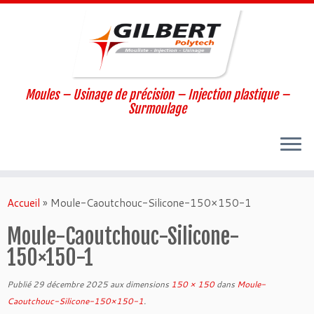
Moules – Usinage de précision – Injection plastique –
Surmoulage
Passer
au
Accueil
»
Moule-Caoutchouc-Silicone-150×150-1
contenu
Moule-Caoutchouc-Silicone-
150×150-1
Publié
29 décembre 2025
aux dimensions
150 × 150
dans
Moule-
Caoutchouc-Silicone-150×150-1
.