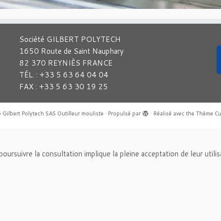
Société GILBERT POLYTECH
1650 Route de Saint Nauphary
82 370 REYNIÈS FRANCE
TÉL. : +33 5 63 64 04 04
FAX : +33 5 63 30 19 25
6
Gilbert Polytech SAS Outilleur mouliste
·
Propulsé par
·
Réalisé avec the
Thème Cu
n poursuivre la consultation implique la pleine acceptation de leur utili