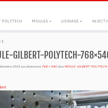
T POLYTECH
MOULES
USINAGE
INJECT
-1
LE-GILBERT-POLYTECH-768×54
décembre 2025
aux dimensions
768 × 540
dans
MOULE-GILBERT-POLYTECH-
dent