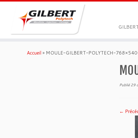
GILBER
Passer
au
Accueil
»
MOULE-GILBERT-POLYTECH-768×540
contenu
MOU
Publié
29 
← Précé