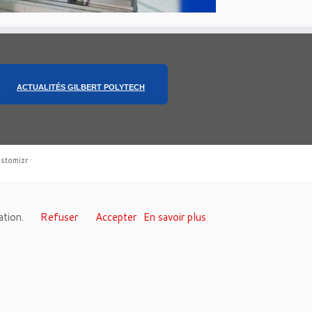
ACTUALITÉS GILBERT POLYTECH
stomizr
·
sation.
Refuser
Accepter
En savoir plus