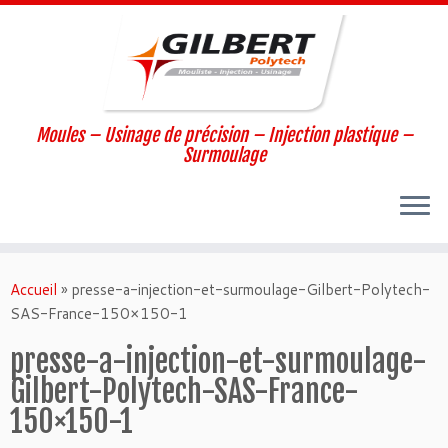
Moules – Usinage de précision – Injection plastique –
Surmoulage
Passer
au
Accueil
»
presse-a-injection-et-surmoulage-Gilbert-Polytech-
contenu
SAS-France-150×150-1
presse-a-injection-et-surmoulage-
Gilbert-Polytech-SAS-France-
150×150-1