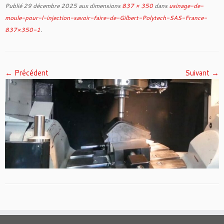
Publié
29 décembre 2025
aux dimensions
837 × 350
dans
usinage-de-
moule-pour-l-injection-savoir-faire-de-Gilbert-Polytech-SAS-France-
837×350-1
.
← Précédent
Suivant →