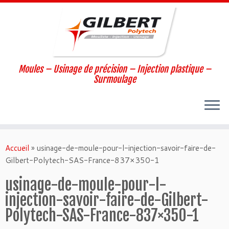
Moules – Usinage de précision – Injection plastique –
Surmoulage
Passer
au
Accueil
»
usinage-de-moule-pour-l-injection-savoir-faire-de-
contenu
Gilbert-Polytech-SAS-France-837×350-1
usinage-de-moule-pour-l-
injection-savoir-faire-de-Gilbert-
Polytech-SAS-France-837×350-1