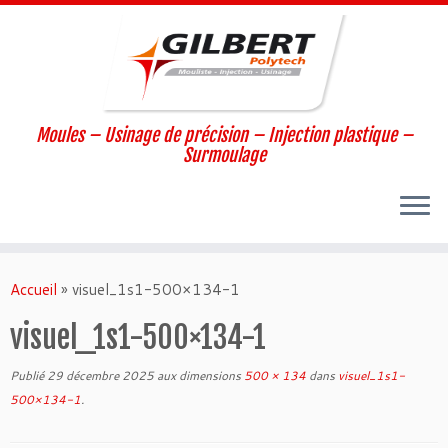
Moules – Usinage de précision – Injection plastique –
Surmoulage
Passer
au
Accueil
»
visuel_1s1-500×134-1
contenu
visuel_1s1-500×134-1
Publié
29 décembre 2025
aux dimensions
500 × 134
dans
visuel_1s1-
500×134-1
.