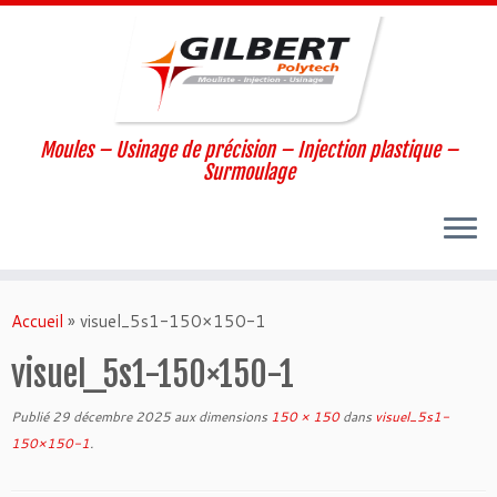
Moules – Usinage de précision – Injection plastique –
Surmoulage
Passer
au
Accueil
»
visuel_5s1-150×150-1
contenu
visuel_5s1-150×150-1
Publié
29 décembre 2025
aux dimensions
150 × 150
dans
visuel_5s1-
150×150-1
.