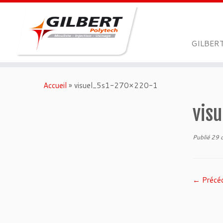
GILBER
Passer
au
Accueil
»
visuel_5s1-270×220-1
contenu
vis
Publié
29 
← Précé