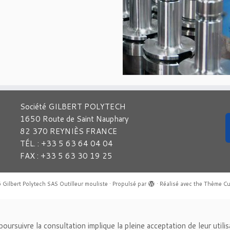
Société GILBERT POLYTECH
1650 Route de Saint Nauphary
82 370 REYNIÈS FRANCE
TÉL. : +33 5 63 64 04 04
FAX : +33 5 63 30 19 25
6
Gilbert Polytech SAS Outilleur mouliste
·
Propulsé par
·
Réalisé avec the
Thème Cu
n poursuivre la consultation implique la pleine acceptation de leur utili