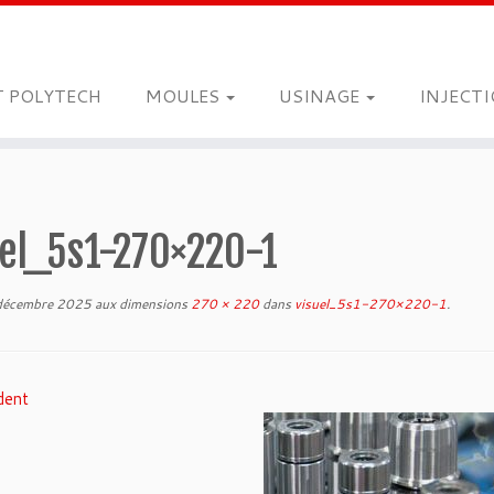
T POLYTECH
MOULES
USINAGE
INJECT
uel_5s1-270×220-1
décembre 2025
aux dimensions
270 × 220
dans
visuel_5s1-270×220-1
.
dent